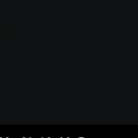
ialité
antes : les types
xplication des raisons
 matière de partage
urs droits en vertu des
cernant la collecte de
ialité ».