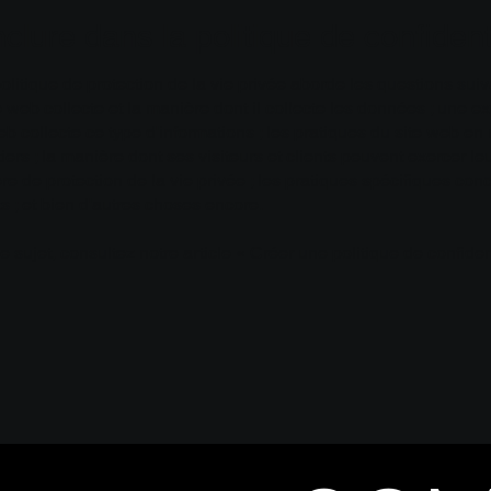
inclure dans la politique de confident
litique de protection de la vie privée aborde les questions suiv
e web collecte et la manière dont il collecte les données ; une e
eb collecte ce type d'informations ; les pratiques du site web en
iers ; la manière dont ses visiteurs et clients peuvent exercer le
re de protection de la vie privée ; les pratiques spécifiques con
 ; et bien d'autres choses encore.
e sujet, consultez notre article « Créer une politique de confident