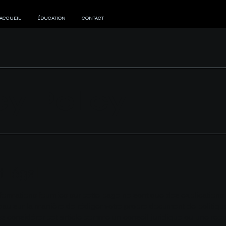
'ACCUEIL
ÉDUCATION
CONTACT
cy Policy
 légal
nformations fournies sur cette page ne sont que des explications
eau sur la manière de rédiger votre propre document de politique
as considérer cet article comme un conseil juridique ou une re