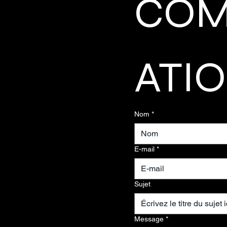
COM
ATI
Nom
*
E-mail
*
Sujet
Message
*