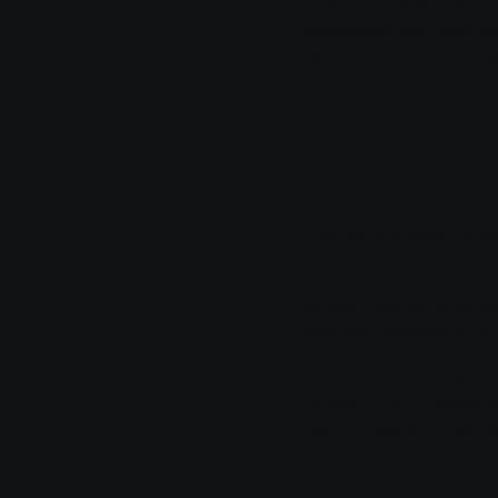
vous devez faire, car nou
spécifiques que vous souh
recommandons de demande
de protection de la vie pr
Politique de c
Cela dit, une politique d
par un site web pour colle
Elle comprend généralem
de ses visiteurs ou de se
web pour protéger la vie
Les obligations légales 
varient d'une juridiction
vos activités et à votre l