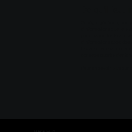
Ce qu'il faut 
En règle générale, une po
d'informations que le sit
pour lesquelles le site w
d'informations avec des t
lois applicables en matiè
données auprès d'enfants
Pour en savoir plus sur c
Barış Filiz