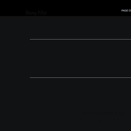
PAGE D
Barış Filiz
Priva
Avertissement
Les explications et les i
générales et de haut niv
privée. Vous ne devez p