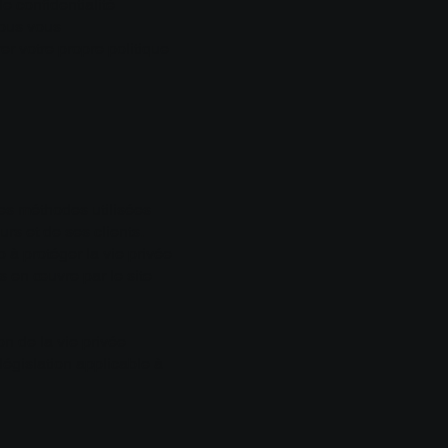
e confidentialité
Nous vous
r votre propre politique
 des méthodes utilisées
urs et de ses clients.
à protéger la vie privée
s en œuvre par le site
on de la vie privée
législation applicable à