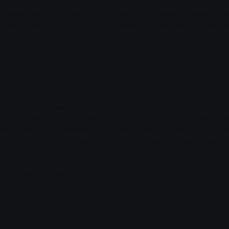
s ne pouvons pas savoir à l'avance quelles sont les politiques d
aitez établir entre votre entreprise et vos clients et visiteurs. 
r un avis juridique pour vous aider à comprendre et à élabore
ivée.
onfidentialité - Les bases
e confidentialité est une déclaration qui divulgue tout ou partie
cter, utiliser, divulguer, traiter et gérer les données de ses visite
ent aussi une déclaration concernant l'engagement du site web 
s clients, ainsi qu'une explication des différents mécanismes mi
 privée.
concernant les éléments à inclure dans une politique de protecti
 à l'autre. Il vous incombe de vous assurer que vous respectez la 
ieu de résidence.